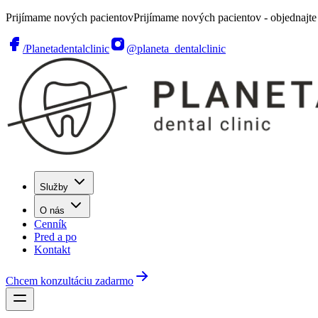
Prijímame nových pacientov
Prijímame nových pacientov - objednajte 
/Planetadentalclinic
@planeta_dentalclinic
Služby
O nás
Cenník
Pred a po
Kontakt
Chcem konzultáciu zadarmo